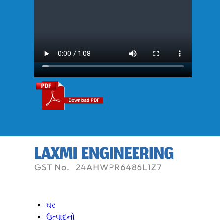
ઘર
ઉત્પાદનો