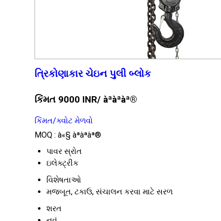
ત્રિકોણાકાર ચેઇન પુલી બ્લોક
કિંમત 9000 INR
/ àªàªàª®
કિંમત/ક્વોટ મેળવો
MOQ :
à«§ àªàªàª®
પાવર સ્રોત
ઇલેક્ટ્રીક
વિશેષતાઓ
મજબૂત, ટકાઉ, સંચાલન કરવા માટે સરળ
શરત
નવું