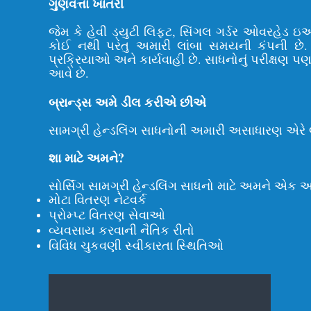
ગુણવત્તા ખાતરી
જેમ કે હેવી ડ્યુટી લિફ્ટ, સિંગલ ગર્ડર ઓવરહેડ 
કોઈ નથી પરંતુ અમારી લાંબા સમયની કંપની છે. 
પ્રક્રિયાઓ અને કાર્યવાહી છે. સાધનોનું પરીક્ષણ પ
આવે છે.
બ્રાન્ડ્સ અમે ડીલ કરીએ છીએ
સામગ્રી હેન્ડલિંગ સાધનોની અમારી અસાધારણ એરે લક્
શા માટે અમને?
સોર્સિંગ સામગ્રી હેન્ડલિંગ સાધનો માટે અમને એક અ
મોટા વિતરણ નેટવર્ક
પ્રોમ્પ્ટ વિતરણ સેવાઓ
વ્યવસાય કરવાની નૈતિક રીતો
વિવિધ ચુકવણી સ્વીકારતા સ્થિતિઓ