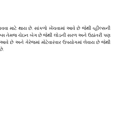
માટે થાય છે. સાંકળો ખેંચવામાં આવે છે જેથી વ્હીલ્સની
્લિંગ્સ તેમજ ચેઇન બેગ છે જેથી લોડની સરળ અને ઉઠાંતરી પણ
વે છે અને ગેરેજમાં મોટેવારંવાર ઉપયોગમાં લેવાય છે જેથી
ે.