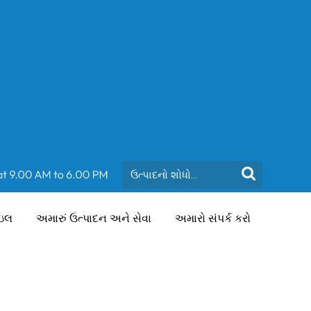
ાઇલ
અમારું ઉત્પાદન અને સેવા
અમારો સંપર્ક કરો