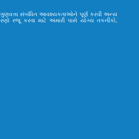
ી ગુણવત્તા સંબંધિત આવશ્યકતાઓને પૂર્ણ કરવી અન્ય
ોરણો રજૂ કરવા માટે અમારી પાસે યોગ્ય તકનીકો,