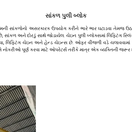
સાંકળ પુલી બ્લોક
મની સાંકળોનો અસરકારક ઉપયોગ કરીને ભારે ભાર ઘટાડવા તેમજ ઉઠાવવા 
સાંકળ અને દોરડું સાથે જોડાયેલ. ચેઇન પુલી બ્લોક્સમાં લિફ્ટિંગ સ
 લિફ્ટિંગ ચેઇન અને હેન્ડ ચેઇન્સ છે. ઓફર વીજળી વડે ચલાવવામાં આ
ોકરીઓ પૂર્ણ કરવા માટે ઓપરેટર્સ તરીકે માત્ર એક વ્યક્તિની જરૂર છ