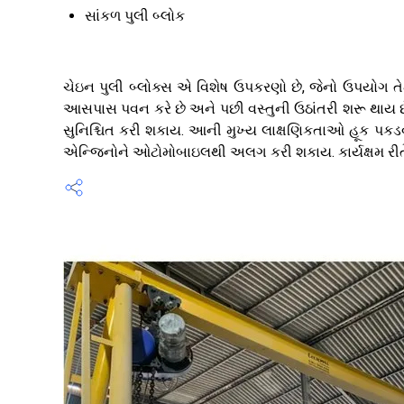
સાંકળ પુલી બ્લોક
ચેઇન પુલી બ્લોક્સ એ વિશેષ ઉપકરણો છે, જેનો ઉપયોગ તે
આસપાસ પવન કરે છે અને પછી વસ્તુની ઉઠાંતરી શરૂ થાય છે, 
સુનિશ્ચિત કરી શકાય. આની મુખ્ય લાક્ષણિકતાઓ હૂક પકડવા,
એન્જિનોને ઓટોમોબાઇલથી અલગ કરી શકાય. કાર્યક્ષમ રીતે ન