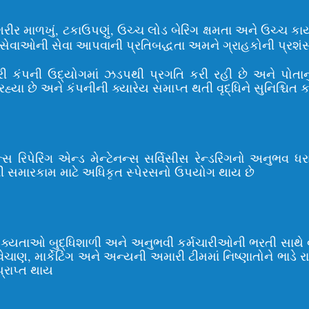
 માળખું, ટકાઉપણું, ઉચ્ચ લોડ બેરિંગ ક્ષમતા અને ઉચ્ચ કાર્યા
ાઓની સેવા આપવાની પ્રતિબદ્ધતા અમને ગ્રાહકોની પ્રશંસા અ
રી કંપની ઉદ્યોગમાં ઝડપથી પ્રગતિ કરી રહી છે અને પોતાનુ
છે અને કંપનીની ક્યારેય સમાપ્ત થતી વૃદ્ધિને સુનિશ્ચિત કર
ેન્સ રિપેરિંગ એન્ડ મેન્ટેનન્સ સર્વિસીસ રેન્ડરિંગનો અનુ
રેનની સમારકામ માટે અધિકૃત સ્પેરસનો ઉપયોગ થાય છે
શક્યતાઓ બુદ્ધિશાળી અને અનુભવી કર્મચારીઓની ભરતી સાથે
ેચાણ, માર્કેટિંગ અને અન્યની અમારી ટીમમાં નિષ્ણાતોને ભાડે રા
પ્રાપ્ત થાય