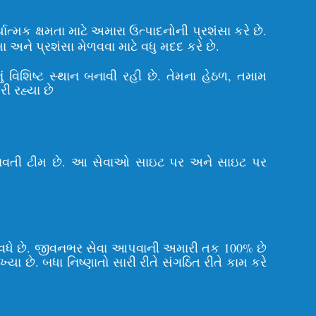
ત્મક ક્ષમતા માટે અમારા ઉત્પાદનોની પ્રશંસા કરે છે.
ને પ્રશંસા મેળવવા માટે વધુ મદદ કરે છે.
ં વિશિષ્ટ સ્થાન બનાવી રહી છે. તેમના હેઠળ, તમામ
ી રહ્યા છે
ભવ ધરાવતી ટીમ છે. આ સેવાઓ સાઇટ પર અને સાઇટ પર
 વધે છે. જીવનભર સેવા આપવાની અમારી તક 100% છે
ખ્યા છે. બધા નિષ્ણાતો સારી રીતે સંગઠિત રીતે કામ કરે