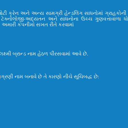
ઇઓટી ક્રેન અને અન્ય સામગ્રી હેન્ડલિંગ સાધનોમાં ગ્રાહકોન
ટેક્નોલોજી-અદ્યતન અને સાધનોના ઉચ્ચ ગુણવત્તાવાળા ધ
ણ અમારી કંપનીમાં સખત રીતે કરવામાં
ષ્મી બ્રાન્ડ નામ હેઠળ પીરસવામાં આવે છે.
ગ્રણી નામ બનાવે છે તે કારણો નીચે સૂચિબદ્ધ છે: