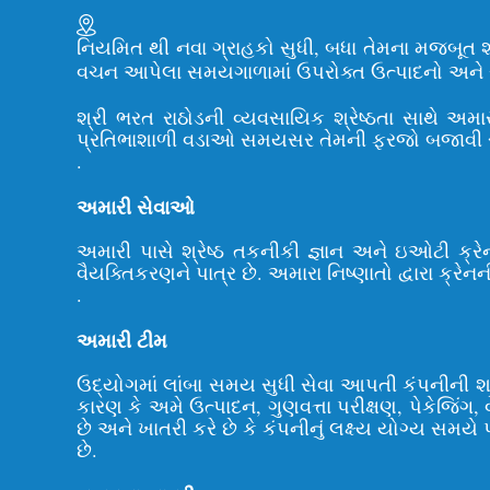
નિયમિત થી નવા ગ્રાહકો સુધી, બધા તેમના મજબૂત શરીર
વચન આપેલા સમયગાળામાં ઉપરોક્ત ઉત્પાદનો અને સેવ
શ્રી ભરત રાઠોડની વ્યવસાયિક શ્રેષ્ઠતા સાથે અમા
પ્રતિભાશાળી વડાઓ સમયસર તેમની ફરજો બજાવી રહ્યા 
.
અમારી સેવાઓ
અમારી પાસે શ્રેષ્ઠ તકનીકી જ્ઞાન અને ઇઓટી ક્ર
વૈયક્તિકરણને પાત્ર છે. અમારા નિષ્ણાતો દ્વારા ક્
.
અમારી ટીમ
ઉદ્યોગમાં લાંબા સમય સુધી સેવા આપતી કંપનીની 
કારણ કે અમે ઉત્પાદન, ગુણવત્તા પરીક્ષણ, પેકેજિંગ, વ
છે અને ખાતરી કરે છે કે કંપનીનું લક્ષ્ય યોગ્ય સમયે 
છે.