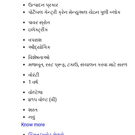
ઉત્પાદન પ્રકાર
પોર્ટેબલ ગેન્ટ્રી ક્રેન મેન્યુઅલ ચેઇન પુલી બ્લોક
પાવર સ્રોત
ઇલેક્ટ્રીક
વપરાશ
ઔદ્યોગિક
વિશેષતાઓ
મજબૂત, રસ્ટ પ્રૂફ, ટકાઉ, સંચાલન કરવા માટે સરળ
વોરંટી
1 વર્ષ
વોલ્ટેજ
૪૧૫ વોલ્ટ (વી)
શરત
નવું
Know more
કિંમત/ક્વોટ મેળવો