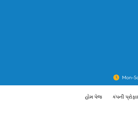
હોમ પેજ
કંપની પ્રોફ