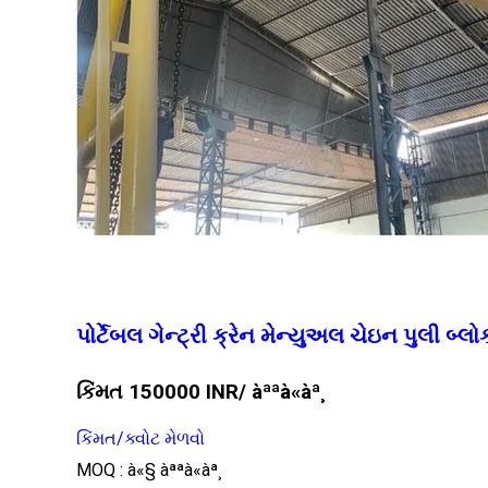
પોર્ટેબલ ગેન્ટ્રી ક્રેન મેન્યુઅલ ચેઇન પુલી બ્લો
કિંમત 150000 INR
/ àªªà«àª¸
કિંમત/ક્વોટ મેળવો
MOQ :
à«§ àªªà«àª¸