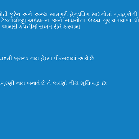
ઇઓટી ક્રેન અને અન્ય સામગ્રી હેન્ડલિંગ સાધનોમાં ગ્રાહકોન
ટેક્નોલોજી-અદ્યતન અને સાધનોના ઉચ્ચ ગુણવત્તાવાળા ધ
ણ અમારી કંપનીમાં સખત રીતે કરવામાં
ષ્મી બ્રાન્ડ નામ હેઠળ પીરસવામાં આવે છે.
ગ્રણી નામ બનાવે છે તે કારણો નીચે સૂચિબદ્ધ છે: