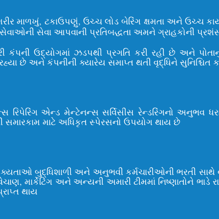
 માળખું, ટકાઉપણું, ઉચ્ચ લોડ બેરિંગ ક્ષમતા અને ઉચ્ચ કાર્યા
ાઓની સેવા આપવાની પ્રતિબદ્ધતા અમને ગ્રાહકોની પ્રશંસા અ
રી કંપની ઉદ્યોગમાં ઝડપથી પ્રગતિ કરી રહી છે અને પોતાનુ
છે અને કંપનીની ક્યારેય સમાપ્ત થતી વૃદ્ધિને સુનિશ્ચિત કર
ેન્સ રિપેરિંગ એન્ડ મેન્ટેનન્સ સર્વિસીસ રેન્ડરિંગનો અનુ
રેનની સમારકામ માટે અધિકૃત સ્પેરસનો ઉપયોગ થાય છે
શક્યતાઓ બુદ્ધિશાળી અને અનુભવી કર્મચારીઓની ભરતી સાથે
ેચાણ, માર્કેટિંગ અને અન્યની અમારી ટીમમાં નિષ્ણાતોને ભાડે રા
પ્રાપ્ત થાય