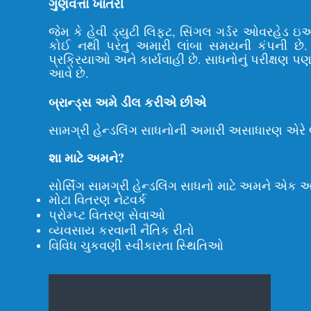
ગુણવત્તા ખાતરી
જેમ કે હેવી ડ્યુટી લિફ્ટ, સિંગલ ગર્ડર ઓવરહેડ 
કોઈ નથી પરંતુ અમારી લાંબા સમયની કંપની છે. 
પ્રક્રિયાઓ અને કાર્યવાહી છે. સાધનોનું પરીક્ષણ પ
આવે છે.
બ્રાન્ડ્સ અમે ડીલ કરીએ છીએ
સામગ્રી હેન્ડલિંગ સાધનોની અમારી અસાધારણ એરે લક્
શા માટે અમને?
સોર્સિંગ સામગ્રી હેન્ડલિંગ સાધનો માટે અમને એક અ
મોટા વિતરણ નેટવર્ક
પ્રોમ્પ્ટ વિતરણ સેવાઓ
વ્યવસાય કરવાની નૈતિક રીતો
વિવિધ ચુકવણી સ્વીકારતા સ્થિતિઓ