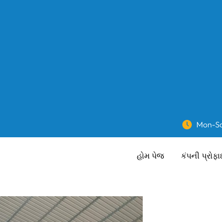
હોમ પેજ
કંપની પ્રોફ