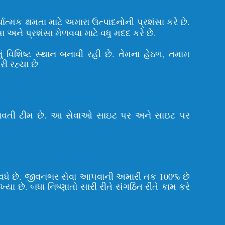
ત્મક ક્ષમતા માટે અમારા ઉત્પાદનોની પ્રશંસા કરે છે.
ને પ્રશંસા મેળવવા માટે વધુ મદદ કરે છે.
ં વિશિષ્ટ સ્થાન બનાવી રહી છે. તેમના હેઠળ, તમામ
ી રહ્યા છે
ભવ ધરાવતી ટીમ છે. આ સેવાઓ સાઇટ પર અને સાઇટ પર
 વધે છે. જીવનભર સેવા આપવાની અમારી તક 100% છે
ખ્યા છે. બધા નિષ્ણાતો સારી રીતે સંગઠિત રીતે કામ કરે