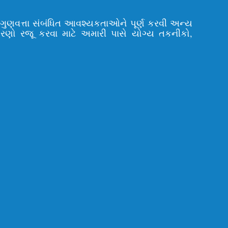
ી ગુણવત્તા સંબંધિત આવશ્યકતાઓને પૂર્ણ કરવી અન્ય
ોરણો રજૂ કરવા માટે અમારી પાસે યોગ્ય તકનીકો,