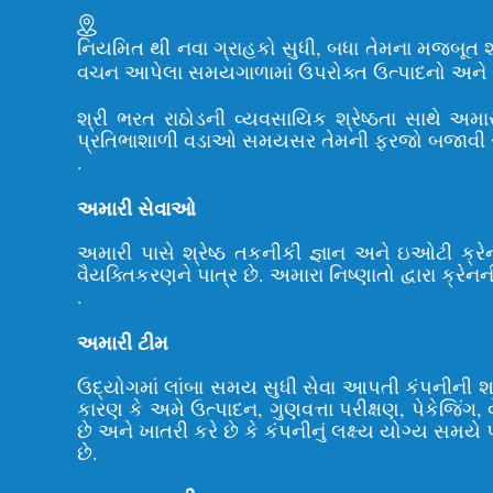
નિયમિત થી નવા ગ્રાહકો સુધી, બધા તેમના મજબૂત શરીર
વચન આપેલા સમયગાળામાં ઉપરોક્ત ઉત્પાદનો અને સેવ
શ્રી ભરત રાઠોડની વ્યવસાયિક શ્રેષ્ઠતા સાથે અમા
પ્રતિભાશાળી વડાઓ સમયસર તેમની ફરજો બજાવી રહ્યા 
.
અમારી સેવાઓ
અમારી પાસે શ્રેષ્ઠ તકનીકી જ્ઞાન અને ઇઓટી ક્ર
વૈયક્તિકરણને પાત્ર છે. અમારા નિષ્ણાતો દ્વારા ક્
.
અમારી ટીમ
ઉદ્યોગમાં લાંબા સમય સુધી સેવા આપતી કંપનીની 
કારણ કે અમે ઉત્પાદન, ગુણવત્તા પરીક્ષણ, પેકેજિંગ, વ
છે અને ખાતરી કરે છે કે કંપનીનું લક્ષ્ય યોગ્ય સમયે 
છે.