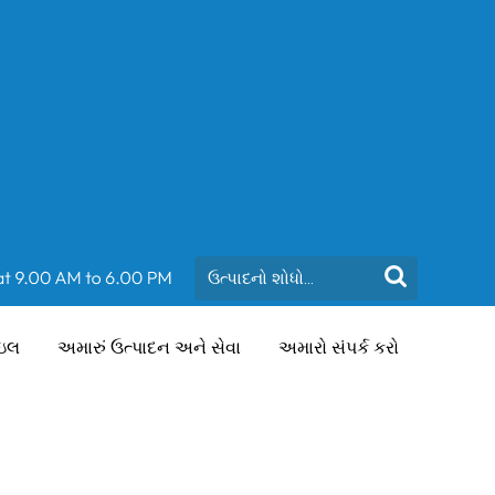
ાઇલ
અમારું ઉત્પાદન અને સેવા
અમારો સંપર્ક કરો