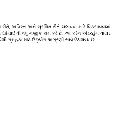
્ષમ રીતે, અવિરત અને સુરક્ષિત રીતે ચલાવવા માટે વિકસાવવામાં
ની ઊંચાઈની વધુ નજીક કામ કરે છે. આ ક્રેન અંડરહંગ વાયર
યેલી ગ્રાહકો માટે ઉદ્યોગ અગ્રણી ભાવે ઉપલબ્ધ છે.