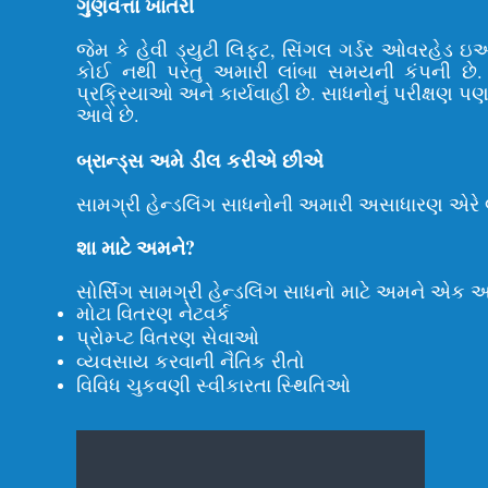
ગુણવત્તા ખાતરી
જેમ કે હેવી ડ્યુટી લિફ્ટ, સિંગલ ગર્ડર ઓવરહેડ 
કોઈ નથી પરંતુ અમારી લાંબા સમયની કંપની છે. 
પ્રક્રિયાઓ અને કાર્યવાહી છે. સાધનોનું પરીક્ષણ પ
આવે છે.
બ્રાન્ડ્સ અમે ડીલ કરીએ છીએ
સામગ્રી હેન્ડલિંગ સાધનોની અમારી અસાધારણ એરે લક્
શા માટે અમને?
સોર્સિંગ સામગ્રી હેન્ડલિંગ સાધનો માટે અમને એક અ
મોટા વિતરણ નેટવર્ક
પ્રોમ્પ્ટ વિતરણ સેવાઓ
વ્યવસાય કરવાની નૈતિક રીતો
વિવિધ ચુકવણી સ્વીકારતા સ્થિતિઓ