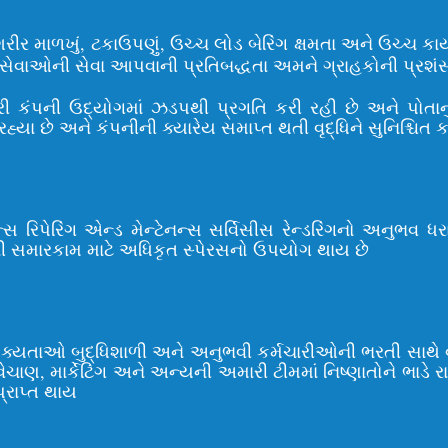
 માળખું, ટકાઉપણું, ઉચ્ચ લોડ બેરિંગ ક્ષમતા અને ઉચ્ચ કાર્યા
ાઓની સેવા આપવાની પ્રતિબદ્ધતા અમને ગ્રાહકોની પ્રશંસા અ
રી કંપની ઉદ્યોગમાં ઝડપથી પ્રગતિ કરી રહી છે અને પોતાનુ
છે અને કંપનીની ક્યારેય સમાપ્ત થતી વૃદ્ધિને સુનિશ્ચિત કર
ેન્સ રિપેરિંગ એન્ડ મેન્ટેનન્સ સર્વિસીસ રેન્ડરિંગનો અનુ
રેનની સમારકામ માટે અધિકૃત સ્પેરસનો ઉપયોગ થાય છે
શક્યતાઓ બુદ્ધિશાળી અને અનુભવી કર્મચારીઓની ભરતી સાથે
ેચાણ, માર્કેટિંગ અને અન્યની અમારી ટીમમાં નિષ્ણાતોને ભાડે રા
પ્રાપ્ત થાય