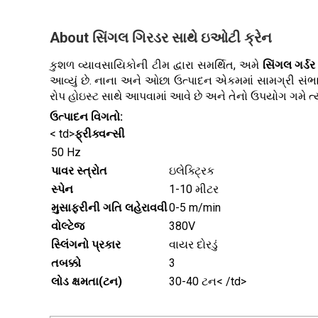
About સિંગલ ગિરડર સાથે ઇઓટી ક્રેન
કુશળ વ્યાવસાયિકોની ટીમ દ્વારા સમર્થિત, અમે
સિંગલ ગર્ડ
આવ્યું છે. નાના અને ઓછા ઉત્પાદન એકમમાં સામગ્રી સંભા
રોપ હોઇસ્ટ સાથે આપવામાં આવે છે અને તેનો ઉપયોગ ગમે ત્
ઉત્પાદન વિગતો:
< td>
ફ્રીક્વન્સી
50 Hz
પાવર સ્ત્રોત
ઇલેક્ટ્રિક
સ્પેન
1-10 મીટર
મુસાફરીની ગતિ લહેરાવવી
0-5 m/min
વોલ્ટેજ
380V
સ્લિંગનો પ્રકાર
વાયર દોરડું
તબક્કો
3
લોડ ક્ષમતા(ટન)
30-40 ટન< /td>