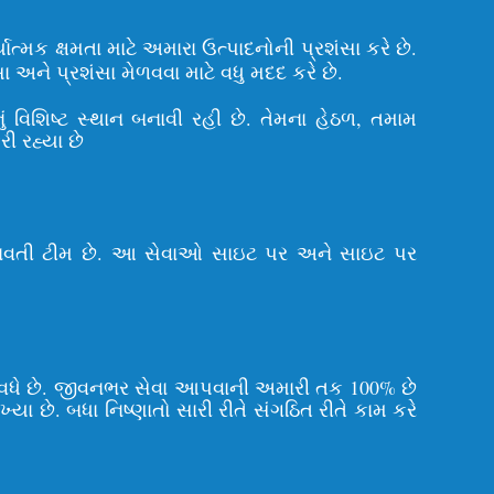
ત્મક ક્ષમતા માટે અમારા ઉત્પાદનોની પ્રશંસા કરે છે.
ને પ્રશંસા મેળવવા માટે વધુ મદદ કરે છે.
ં વિશિષ્ટ સ્થાન બનાવી રહી છે. તેમના હેઠળ, તમામ
ી રહ્યા છે
ભવ ધરાવતી ટીમ છે. આ સેવાઓ સાઇટ પર અને સાઇટ પર
 વધે છે. જીવનભર સેવા આપવાની અમારી તક 100% છે
ખ્યા છે. બધા નિષ્ણાતો સારી રીતે સંગઠિત રીતે કામ કરે