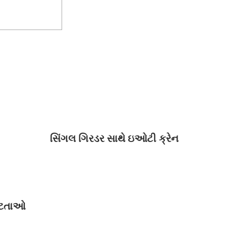
સિંગલ ગિરડર સાથે ઇઓટી ક્રેન
ષ્ટતાઓ