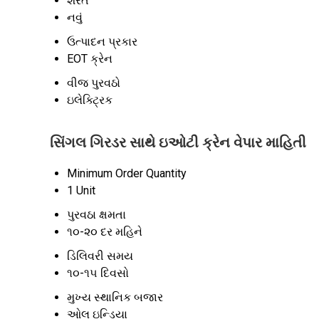
શરત
નવું
ઉત્પાદન પ્રકાર
EOT ક્રેન
વીજ પુરવઠો
ઇલેક્ટ્રિક
સિંગલ ગિરડર સાથે ઇઓટી ક્રેન વેપાર માહિતી
Minimum Order Quantity
1 Unit
પુરવઠા ક્ષમતા
૧૦-૨૦ દર મહિને
ડિલિવરી સમય
૧૦-૧૫ દિવસો
મુખ્ય સ્થાનિક બજાર
ઓલ ઇન્ડિયા