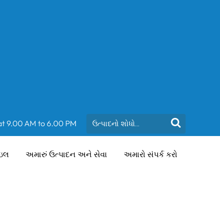
ાઇલ
અમારું ઉત્પાદન અને સેવા
અમારો સંપર્ક કરો