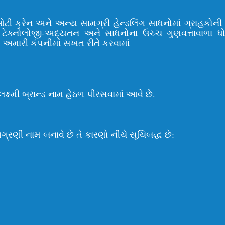
ઇઓટી ક્રેન અને અન્ય સામગ્રી હેન્ડલિંગ સાધનોમાં ગ્રાહકોન
ટેક્નોલોજી-અદ્યતન અને સાધનોના ઉચ્ચ ગુણવત્તાવાળા ધ
ણ અમારી કંપનીમાં સખત રીતે કરવામાં
ષ્મી બ્રાન્ડ નામ હેઠળ પીરસવામાં આવે છે.
ગ્રણી નામ બનાવે છે તે કારણો નીચે સૂચિબદ્ધ છે: