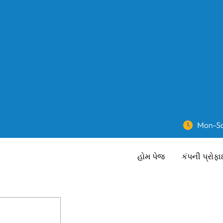
હોમ પેજ
કંપની પ્રોફ