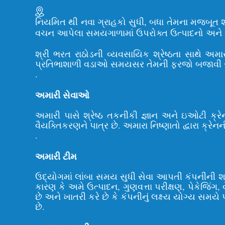
નિયમિત થી નવા ગ્રાહકો સુધી, બધા તેમના મજબૂત શરીર
વચન આપેલા સમયગાળામાં ઉપરોક્ત ઉત્પાદનો અને સેવ
શ્રી ભરત રાઠોડની વ્યવસાયિક શ્રેષ્ઠતા સાથે અમા
પ્રતિભાશાળી વડાઓ સમયસર તેમની ફરજો બજાવી રહ્યા 
.
અમારી સેવાઓ
અમારી પાસે શ્રેષ્ઠ તકનીકી જ્ઞાન અને ઇઓટી ક્ર
વૈયક્તિકરણને પાત્ર છે. અમારા નિષ્ણાતો દ્વારા ક્
.
અમારી ટીમ
ઉદ્યોગમાં લાંબા સમય સુધી સેવા આપતી કંપનીની 
કારણ કે અમે ઉત્પાદન, ગુણવત્તા પરીક્ષણ, પેકેજિંગ, વ
છે અને ખાતરી કરે છે કે કંપનીનું લક્ષ્ય યોગ્ય સમયે 
છે.