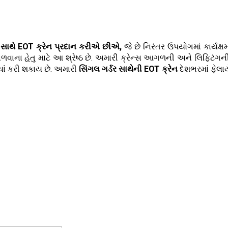
ર સાથે EOT ક્રેન પ્રદાન કરીએ છીએ,
જે છે નિરંતર ઉપયોગ
માં કાર્યક
ળવાના હેતુ માટે આ શ્રેષ્ઠ છે. અમારી ક્રેન્સ આગળની અને લિફ્ટિંગ
યાં કરી શકાય છે. અમારી
સિંગલ ગર્ડર સાથેની EOT ક્રેન
દેશભરમાં ફેલા