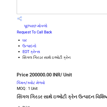
પૂછપરછ મોકલો
Request To Call Back
ઘર
ઉત્પાદનો
EOT ક્રેન્સ
સિંગલ ગિરડર સાથે ઇઓટી ક્રેન
Price 200000.00 INR
/ Unit
કિંમત/ક્વોટ મેળવો
MOQ :
1 Unit
સિંગલ ગિરડર સાથે ઇઓટી ક્રેન ઉત્પાદન વિશિ