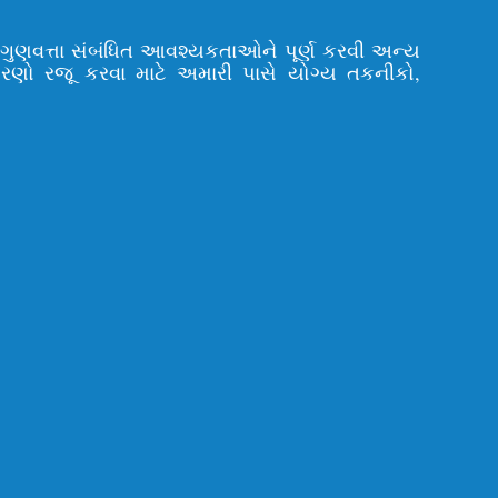
ી ગુણવત્તા સંબંધિત આવશ્યકતાઓને પૂર્ણ કરવી અન્ય
ોરણો રજૂ કરવા માટે અમારી પાસે યોગ્ય તકનીકો,