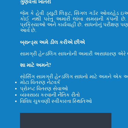
ગુણવત્તા ખાતરી
જેમ કે હેવી ડ્યુટી લિફ્ટ, સિંગલ ગર્ડર ઓવરહેડ 
કોઈ નથી પરંતુ અમારી લાંબા સમયની કંપની છે. 
પ્રક્રિયાઓ અને કાર્યવાહી છે. સાધનોનું પરીક્ષણ પ
આવે છે.
બ્રાન્ડ્સ અમે ડીલ કરીએ છીએ
સામગ્રી હેન્ડલિંગ સાધનોની અમારી અસાધારણ એરે લક્
શા માટે અમને?
સોર્સિંગ સામગ્રી હેન્ડલિંગ સાધનો માટે અમને એક અ
મોટા વિતરણ નેટવર્ક
પ્રોમ્પ્ટ વિતરણ સેવાઓ
વ્યવસાય કરવાની નૈતિક રીતો
વિવિધ ચુકવણી સ્વીકારતા સ્થિતિઓ