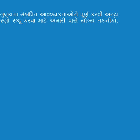
ી ગુણવત્તા સંબંધિત આવશ્યકતાઓને પૂર્ણ કરવી અન્ય
ોરણો રજૂ કરવા માટે અમારી પાસે યોગ્ય તકનીકો,