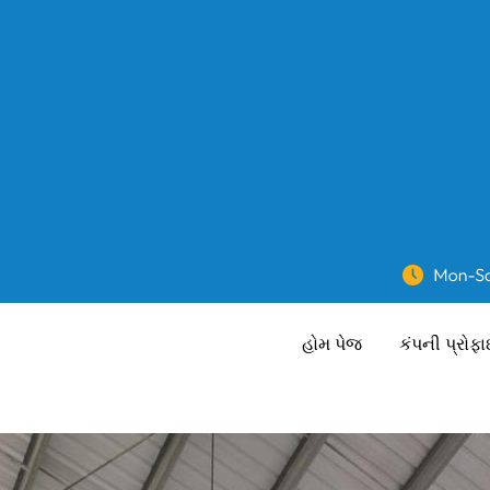
હોમ પેજ
કંપની પ્રોફ