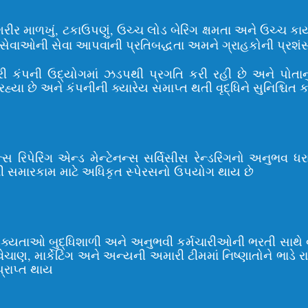
 માળખું, ટકાઉપણું, ઉચ્ચ લોડ બેરિંગ ક્ષમતા અને ઉચ્ચ કાર્યા
ાઓની સેવા આપવાની પ્રતિબદ્ધતા અમને ગ્રાહકોની પ્રશંસા અ
રી કંપની ઉદ્યોગમાં ઝડપથી પ્રગતિ કરી રહી છે અને પોતાનુ
છે અને કંપનીની ક્યારેય સમાપ્ત થતી વૃદ્ધિને સુનિશ્ચિત કર
ેન્સ રિપેરિંગ એન્ડ મેન્ટેનન્સ સર્વિસીસ રેન્ડરિંગનો અનુ
રેનની સમારકામ માટે અધિકૃત સ્પેરસનો ઉપયોગ થાય છે
શક્યતાઓ બુદ્ધિશાળી અને અનુભવી કર્મચારીઓની ભરતી સાથે
ેચાણ, માર્કેટિંગ અને અન્યની અમારી ટીમમાં નિષ્ણાતોને ભાડે રા
પ્રાપ્ત થાય