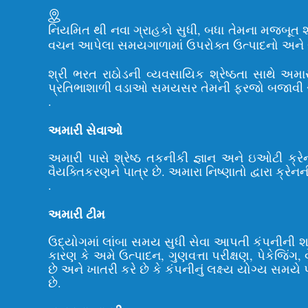
નિયમિત થી નવા ગ્રાહકો સુધી, બધા તેમના મજબૂત શરીર
વચન આપેલા સમયગાળામાં ઉપરોક્ત ઉત્પાદનો અને સેવ
શ્રી ભરત રાઠોડની વ્યવસાયિક શ્રેષ્ઠતા સાથે અમા
પ્રતિભાશાળી વડાઓ સમયસર તેમની ફરજો બજાવી રહ્યા 
.
અમારી સેવાઓ
અમારી પાસે શ્રેષ્ઠ તકનીકી જ્ઞાન અને ઇઓટી ક્ર
વૈયક્તિકરણને પાત્ર છે. અમારા નિષ્ણાતો દ્વારા ક્
.
અમારી ટીમ
ઉદ્યોગમાં લાંબા સમય સુધી સેવા આપતી કંપનીની 
કારણ કે અમે ઉત્પાદન, ગુણવત્તા પરીક્ષણ, પેકેજિંગ, વ
છે અને ખાતરી કરે છે કે કંપનીનું લક્ષ્ય યોગ્ય સમયે 
છે.