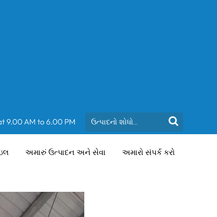
ાઇલ
અમારું ઉત્પાદન અને સેવા
અમારો સંપર્ક કરો