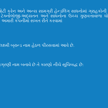
ઇઓટી ક્રેન અને અન્ય સામગ્રી હેન્ડલિંગ સાધનોમાં ગ્રાહકોન
ટેક્નોલોજી-અદ્યતન અને સાધનોના ઉચ્ચ ગુણવત્તાવાળા ધ
ણ અમારી કંપનીમાં સખત રીતે કરવામાં
ષ્મી બ્રાન્ડ નામ હેઠળ પીરસવામાં આવે છે.
ગ્રણી નામ બનાવે છે તે કારણો નીચે સૂચિબદ્ધ છે: