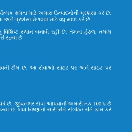
ત્મક ક્ષમતા માટે અમારા ઉત્પાદનોની પ્રશંસા કરે છે.
ને પ્રશંસા મેળવવા માટે વધુ મદદ કરે છે.
ં વિશિષ્ટ સ્થાન બનાવી રહી છે. તેમના હેઠળ, તમામ
ી રહ્યા છે
ભવ ધરાવતી ટીમ છે. આ સેવાઓ સાઇટ પર અને સાઇટ પર
 વધે છે. જીવનભર સેવા આપવાની અમારી તક 100% છે
ખ્યા છે. બધા નિષ્ણાતો સારી રીતે સંગઠિત રીતે કામ કરે