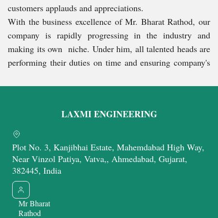
customers applauds and appreciations.
With the business excellence of Mr. Bharat Rathod, our
company is rapidly progressing in the industry and
making its own niche. Under him, all talented heads are
performing their duties on time and ensuring company's
never-ending growth.
हमारी सेवाएँ
LAXMI ENGINEERING
We have a team having the best technical knowledge and
experience of rendering EOT Cranes Repairing &
Plot No. 3, Kanjibhai Estate, Mahemdabad High Way,
Maintenance Services. These services are subject to
Near Vinzol Patiya, Vatva,, Ahmedabad, Gujarat,
382445, India
personalization, on site
Know More
Mr Bharat
Share a Quick Message with us
Rathod