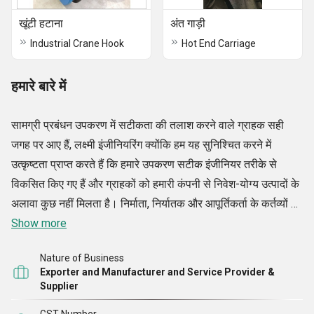
खूंटी हटाना
अंत गाड़ी
Industrial Crane Hook
Hot End Carriage
हमारे बारे में
सामग्री प्रबंधन उपकरण में सटीकता की तलाश करने वाले ग्राहक सही
जगह पर आए हैं, लक्ष्मी इंजीनियरिंग क्योंकि हम यह सुनिश्चित करने में
उत्कृष्टता प्राप्त करते हैं कि हमारे उपकरण सटीक इंजीनियर तरीके से
विकसित किए गए हैं और ग्राहकों को हमारी कंपनी से निवेश-योग्य उत्पादों के
अलावा कुछ नहीं मिलता है। निर्माता, निर्यातक और आपूर्तिकर्ता के कर्तव्यों को
हमारी कंपनी द्वारा बहुत अच्छी तरह से निभाया जाता है। इन कर्तव्यों का
Show more
पालन करते हुए, हम सुनिश्चित करते हैं कि ग्राहक पूरी तरह से संतुष्ट हों।
Nature of Business
उन्नत तकनीक औद्योगिक हैवी ड्यूटी लिफ्ट, हैंड ऑपरेटेड स्मॉल क्रेन,
Exporter and Manufacturer and Service Provider &
अंडरस्लंग वायर रोप होइस्ट, सिंगल गर्डर ओवरहेड ईओटी क्रेन और अन्य
Supplier
सामग्री से निपटने के उपकरण और क्रेन रखरखाव और मरम्मत सेवाएं हमारी