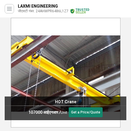
LAXMI ENGINEERING
TRUSTED
जीएसटी नंबर. 24AHWPR6486L1Z7
SELLER
HOT Crane
107000 आईएनआर
/
Unit
Get a Price/Quote