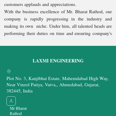
customers applauds and appreciations.
With the business excellence of Mr. Bharat Rathod, our
company is rapidly progressing in the industry and
making its own niche. Under him, all talented heads are
performing their duties on time and ensuring company's
never-ending growth.
हमारी सेवाएँ
LAXMI ENGINEERING
We have a team having the best technical knowledge and
experience of rendering EOT Cranes Repairing &
Plot No. 3, Kanjibhai Estate, Mahemdabad High Way,
Maintenance Services. These services are subject to
Near Vinzol Patiya, Vatva,, Ahmedabad, Gujarat,
382445, India
personalization, on site
Know More
Mr Bharat
Share a Quick Message with us
Rathod