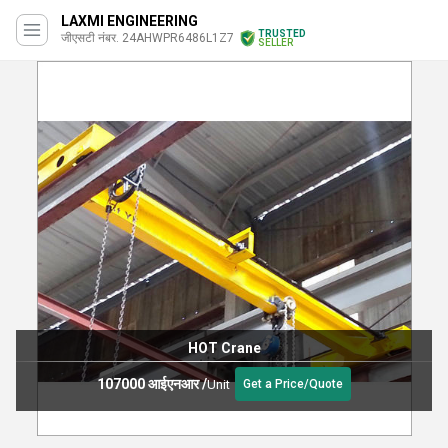
LAXMI ENGINEERING
TRUSTED
जीएसटी नंबर. 24AHWPR6486L1Z7
SELLER
HOT Crane
107000 आईएनआर
/
Unit
Get a Price/Quote