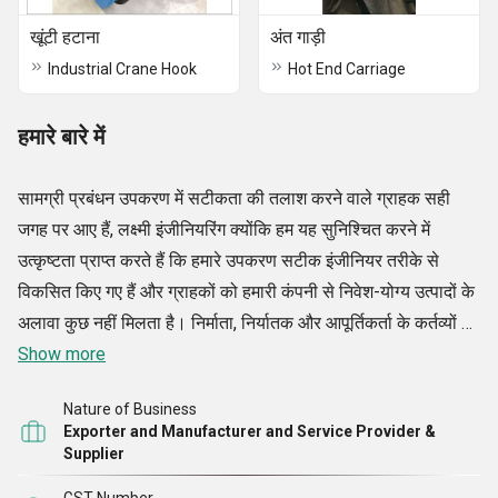
खूंटी हटाना
अंत गाड़ी
Industrial Crane Hook
Hot End Carriage
हमारे बारे में
सामग्री प्रबंधन उपकरण में सटीकता की तलाश करने वाले ग्राहक सही
जगह पर आए हैं, लक्ष्मी इंजीनियरिंग क्योंकि हम यह सुनिश्चित करने में
उत्कृष्टता प्राप्त करते हैं कि हमारे उपकरण सटीक इंजीनियर तरीके से
विकसित किए गए हैं और ग्राहकों को हमारी कंपनी से निवेश-योग्य उत्पादों के
अलावा कुछ नहीं मिलता है। निर्माता, निर्यातक और आपूर्तिकर्ता के कर्तव्यों को
हमारी कंपनी द्वारा बहुत अच्छी तरह से निभाया जाता है। इन कर्तव्यों का
Show more
पालन करते हुए, हम सुनिश्चित करते हैं कि ग्राहक पूरी तरह से संतुष्ट हों।
Nature of Business
उन्नत तकनीक औद्योगिक हैवी ड्यूटी लिफ्ट, हैंड ऑपरेटेड स्मॉल क्रेन,
Exporter and Manufacturer and Service Provider &
अंडरस्लंग वायर रोप होइस्ट, सिंगल गर्डर ओवरहेड ईओटी क्रेन और अन्य
Supplier
सामग्री से निपटने के उपकरण और क्रेन रखरखाव और मरम्मत सेवाएं हमारी