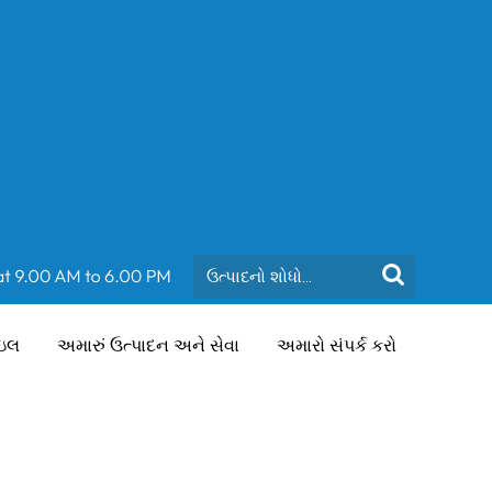
ાઇલ
અમારું ઉત્પાદન અને સેવા
અમારો સંપર્ક કરો