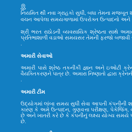
નિયમિત થી નવા ગ્રાહકો સુધી, બધા તેમના મજબૂત શરીર
વચન આપેલા સમયગાળામાં ઉપરોક્ત ઉત્પાદનો અને સેવ
શ્રી ભરત રાઠોડની વ્યવસાયિક શ્રેષ્ઠતા સાથે અમા
પ્રતિભાશાળી વડાઓ સમયસર તેમની ફરજો બજાવી રહ્યા 
.
અમારી સેવાઓ
અમારી પાસે શ્રેષ્ઠ તકનીકી જ્ઞાન અને ઇઓટી ક્ર
વૈયક્તિકરણને પાત્ર છે. અમારા નિષ્ણાતો દ્વારા ક્
.
અમારી ટીમ
ઉદ્યોગમાં લાંબા સમય સુધી સેવા આપતી કંપનીની 
કારણ કે અમે ઉત્પાદન, ગુણવત્તા પરીક્ષણ, પેકેજિંગ, વ
છે અને ખાતરી કરે છે કે કંપનીનું લક્ષ્ય યોગ્ય સમયે 
છે.