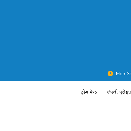
હોમ પેજ
કંપની પ્રોફ