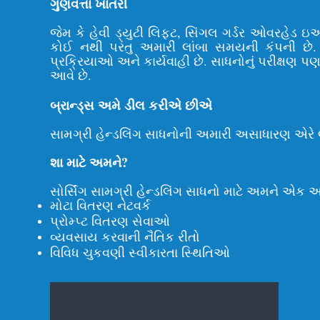
ગુણવત્તા ખાતરી
જેમ કે હેવી ડ્યુટી લિફ્ટ, સિંગલ ગર્ડર ઓવરહેડ 
કોઈ નથી પરંતુ અમારી લાંબા સમયની કંપની છે. 
પ્રક્રિયાઓ અને કાર્યવાહી છે. સાધનોનું પરીક્ષણ પ
આવે છે.
બ્રાન્ડ્સ અમે ડીલ કરીએ છીએ
સામગ્રી હેન્ડલિંગ સાધનોની અમારી અસાધારણ એરે લક્
શા માટે અમને?
સોર્સિંગ સામગ્રી હેન્ડલિંગ સાધનો માટે અમને એક અ
મોટા વિતરણ નેટવર્ક
પ્રોમ્પ્ટ વિતરણ સેવાઓ
વ્યવસાય કરવાની નૈતિક રીતો
વિવિધ ચુકવણી સ્વીકારતા સ્થિતિઓ