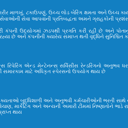
 માળખું, ટકાઉપણું, ઉચ્ચ લોડ બેરિંગ ક્ષમતા અને ઉચ્ચ કાર્યા
ાઓની સેવા આપવાની પ્રતિબદ્ધતા અમને ગ્રાહકોની પ્રશંસા અ
રી કંપની ઉદ્યોગમાં ઝડપથી પ્રગતિ કરી રહી છે અને પોતાનુ
છે અને કંપનીની ક્યારેય સમાપ્ત થતી વૃદ્ધિને સુનિશ્ચિત કર
ેન્સ રિપેરિંગ એન્ડ મેન્ટેનન્સ સર્વિસીસ રેન્ડરિંગનો અનુ
રેનની સમારકામ માટે અધિકૃત સ્પેરસનો ઉપયોગ થાય છે
શક્યતાઓ બુદ્ધિશાળી અને અનુભવી કર્મચારીઓની ભરતી સાથે
ેચાણ, માર્કેટિંગ અને અન્યની અમારી ટીમમાં નિષ્ણાતોને ભાડે રા
પ્રાપ્ત થાય