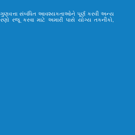
ી ગુણવત્તા સંબંધિત આવશ્યકતાઓને પૂર્ણ કરવી અન્ય
ોરણો રજૂ કરવા માટે અમારી પાસે યોગ્ય તકનીકો,