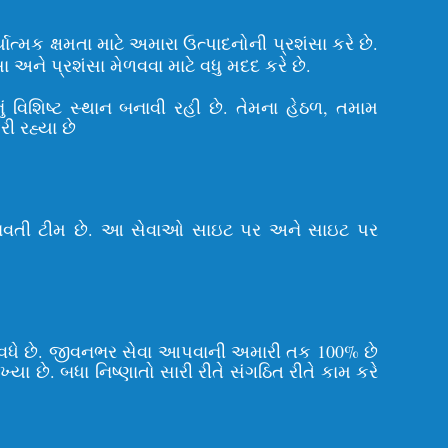
ત્મક ક્ષમતા માટે અમારા ઉત્પાદનોની પ્રશંસા કરે છે.
ને પ્રશંસા મેળવવા માટે વધુ મદદ કરે છે.
ં વિશિષ્ટ સ્થાન બનાવી રહી છે. તેમના હેઠળ, તમામ
ી રહ્યા છે
ભવ ધરાવતી ટીમ છે. આ સેવાઓ સાઇટ પર અને સાઇટ પર
 વધે છે. જીવનભર સેવા આપવાની અમારી તક 100% છે
ખ્યા છે. બધા નિષ્ણાતો સારી રીતે સંગઠિત રીતે કામ કરે