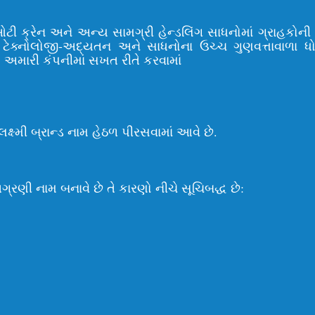
ઇઓટી ક્રેન અને અન્ય સામગ્રી હેન્ડલિંગ સાધનોમાં ગ્રાહકોન
ટેક્નોલોજી-અદ્યતન અને સાધનોના ઉચ્ચ ગુણવત્તાવાળા ધ
ણ અમારી કંપનીમાં સખત રીતે કરવામાં
ષ્મી બ્રાન્ડ નામ હેઠળ પીરસવામાં આવે છે.
ગ્રણી નામ બનાવે છે તે કારણો નીચે સૂચિબદ્ધ છે: